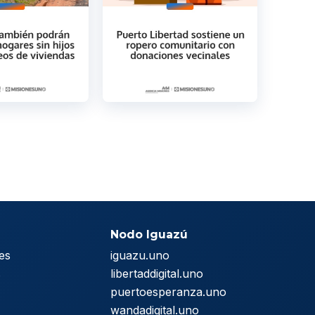
Nodo Iguazú
es
iguazu.uno
s
libertaddigital.uno
puertoesperanza.uno
wandadigital.uno