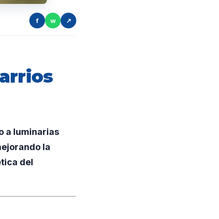
f
w
↗
arrios
 a luminarias
mejorando la
tica del