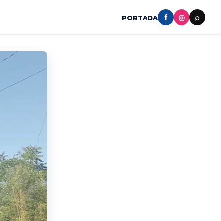
f
◎
⌕
PORTADA