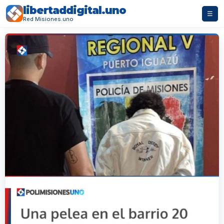
libertaddigital.uno
☰
Red Misiones.uno