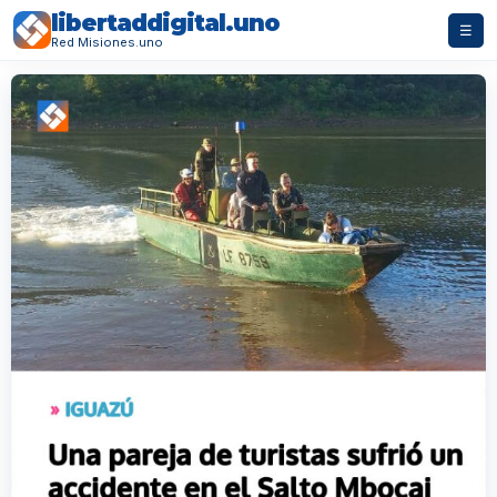
libertaddigital.uno
☰
Red Misiones.uno