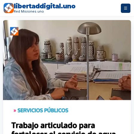
libertaddigital.uno
☰
Red Misiones.uno