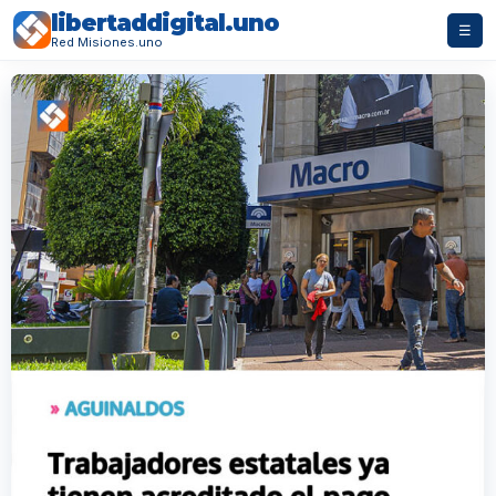
libertaddigital.uno
☰
Red Misiones.uno