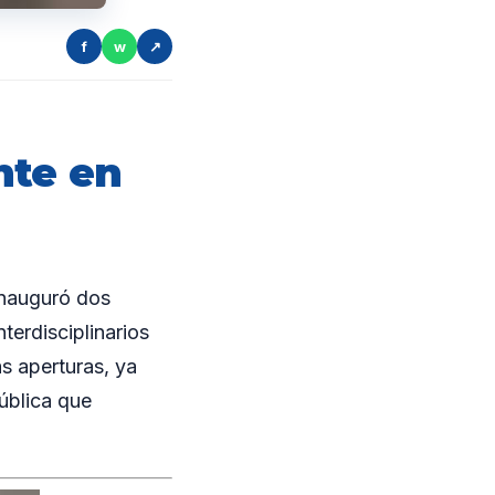
f
w
↗
nte en
inauguró dos
erdisciplinarios
s aperturas, ya
ública que