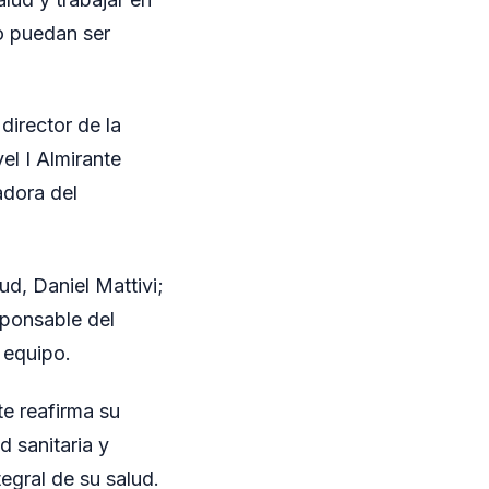
o puedan ser
director de la
el I Almirante
adora del
d, Daniel Mattivi;
sponsable del
 equipo.
te reafirma su
d sanitaria y
egral de su salud.