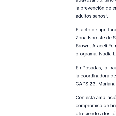
la prevención de e
adultos sanos”.
El acto de apertur
Zona Noreste de Sal
Brown, Araceli Fer
programa, Nadia L
En Posadas, la ina
la coordinadora de
CAPS 23, Mariana V
Con esta ampliació
compromiso de brin
ofreciendo a los j