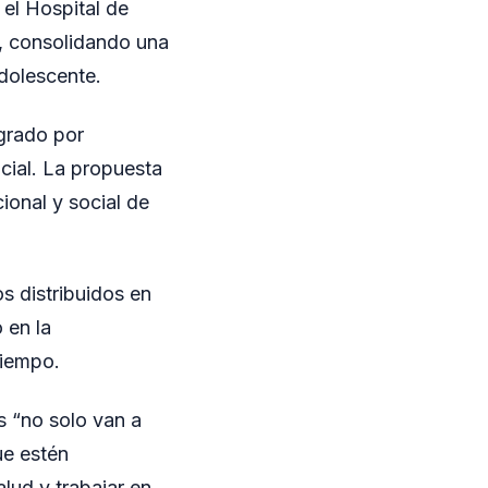
 el Hospital de
 consolidando una
adolescente.
egrado por
ocial. La propuesta
ional y social de
s distribuidos en
 en la
tiempo.
 “no solo van a
ue estén
lud y trabajar en