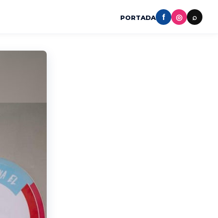
f
◎
⌕
PORTADA