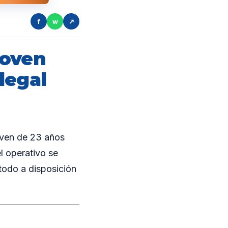
f
w
↗
joven
legal
oven de 23 años
l operativo se
 todo a disposición