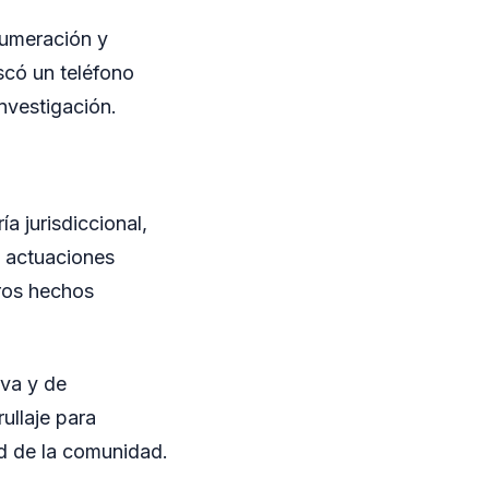
numeración y
scó un teléfono
investigación.
a jurisdiccional,
s actuaciones
tros hechos
iva y de
ullaje para
ad de la comunidad.