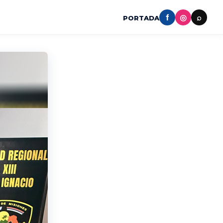
f
◎
⌕
PORTADA