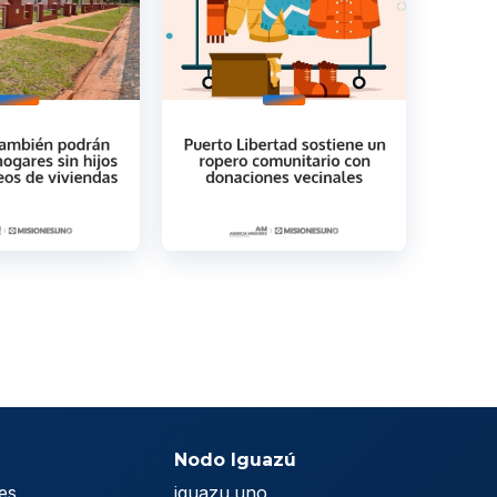
Nodo Iguazú
es
iguazu.uno