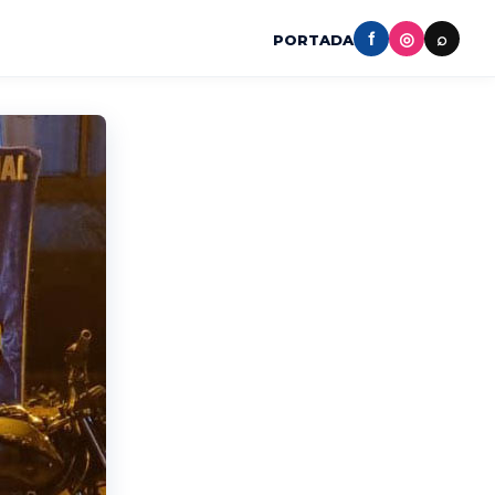
f
◎
⌕
PORTADA