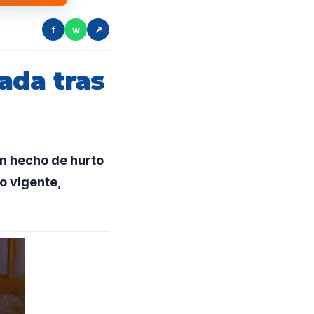
f
w
↗
ada tras
n hecho de hurto
o vigente,