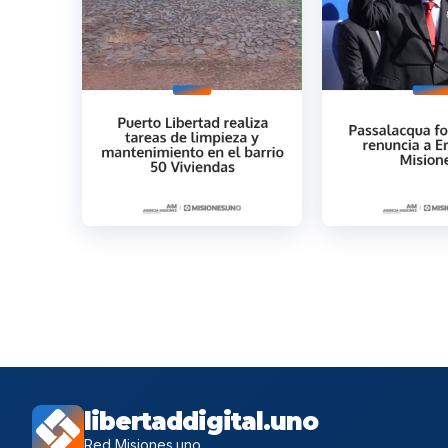
libertaddigital.uno
Red Misiones.uno