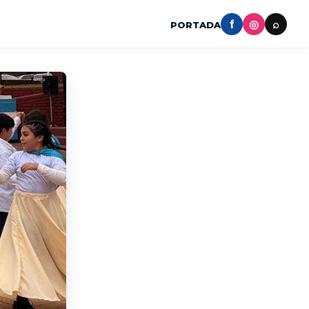
f
◎
⌕
PORTADA