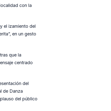
localidad con la
 el izamiento del
rita”, en un gesto
tras que la
mensaje centrado
resentación del
al de Danza
aplauso del público