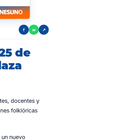
f
w
↗
25 de
laza
es, docentes y
nes folklóricas
r un nuevo