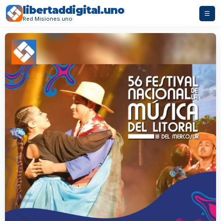
libertaddigital.uno
☰
Red Misiones.uno