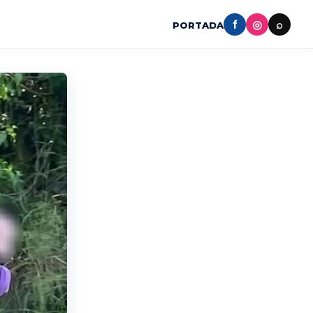
f
◎
⌕
PORTADA