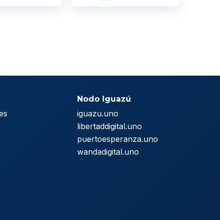
Nodo Iguazú
es
iguazu.uno
s
libertaddigital.uno
puertoesperanza.uno
wandadigital.uno