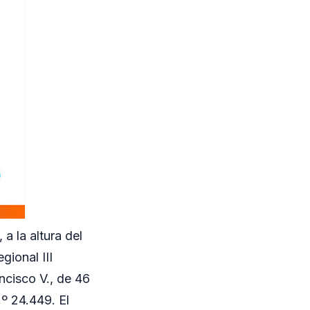
a la altura del
gional III
cisco V., de 46
.º 24.449. El