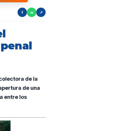
f
w
↗
el
 penal
olectora de la
 apertura de una
a entre los