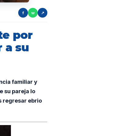
f
w
↗
te por
r a su
cia familiar y
 su pareja lo
s regresar ebrio