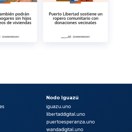
Nodo Iguazú
es
iguazu.uno
s
libertaddigital.uno
puertoesperanza.uno
wandadigital.uno