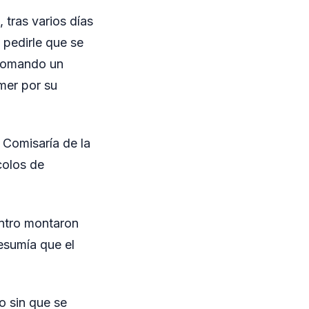
 tras varios días
 pedirle que se
 tomando un
emer por su
a Comisaría de la
colos de
entro montaron
esumía que el
o sin que se