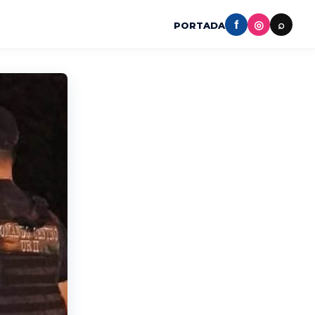
f
◎
⌕
PORTADA