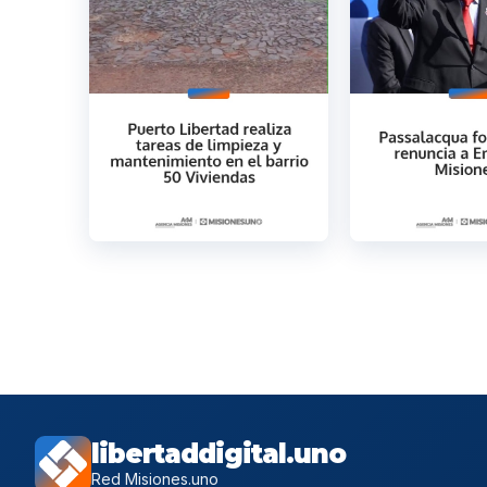
libertaddigital.uno
Red Misiones.uno