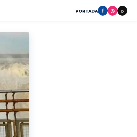
f
◎
⌕
PORTADA