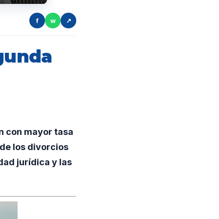
f
w
↗
egunda
n con mayor tasa
de los divorcios
ad jurídica y las