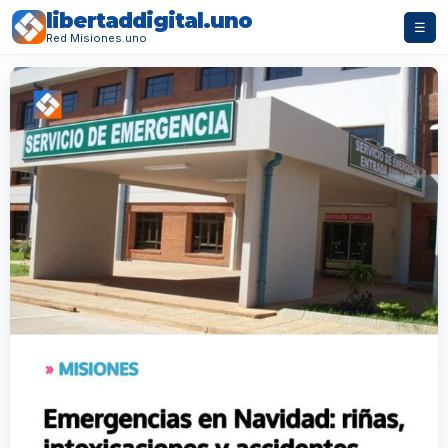
libertaddigital.uno
☰
Red Misiones.uno