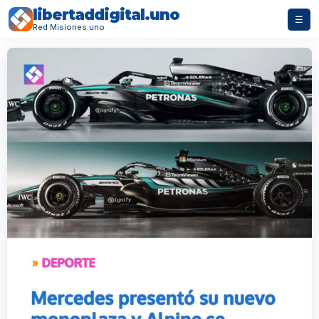
libertaddigital.uno
☰
Red Misiones.uno