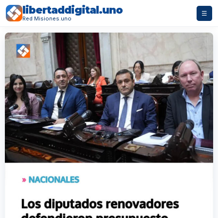
libertaddigital.uno
☰
Red Misiones.uno