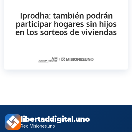
libertaddigital.uno
Red Misiones.uno