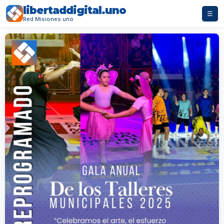
libertaddigital.uno
☰
Red Misiones.uno