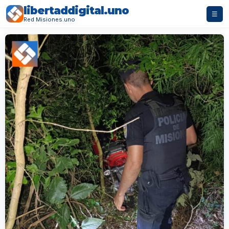
libertaddigital.uno
☰
Red Misiones.uno