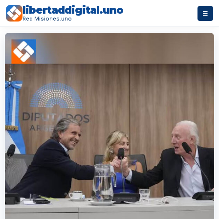
libertaddigital.uno
☰
Red Misiones.uno