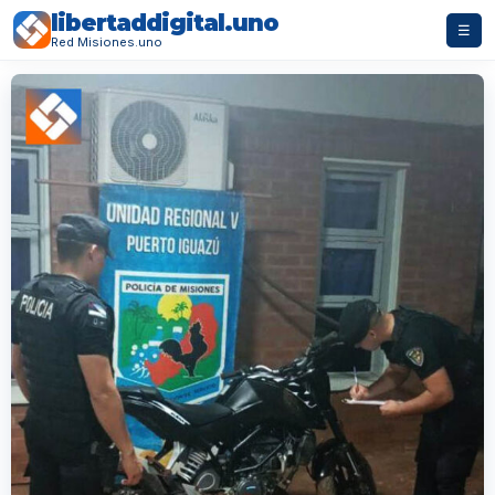
libertaddigital.uno
☰
Red Misiones.uno