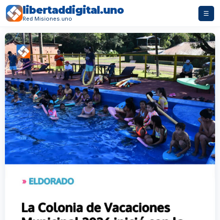
libertaddigital.uno
☰
Red Misiones.uno