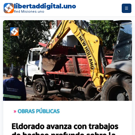
libertaddigital.uno
☰
Red Misiones.uno