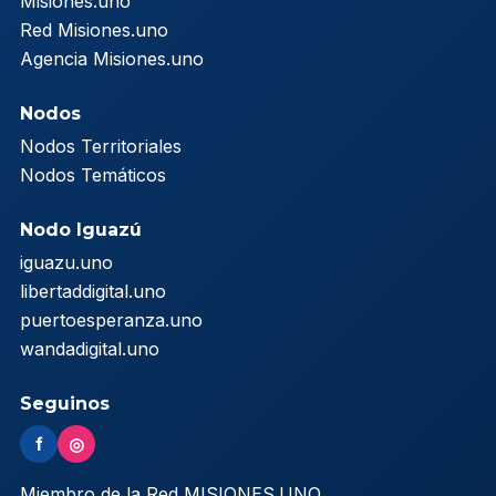
Misiones.uno
Red Misiones.uno
Agencia Misiones.uno
Nodos
Nodos Territoriales
Nodos Temáticos
Nodo Iguazú
iguazu.uno
libertaddigital.uno
puertoesperanza.uno
wandadigital.uno
Seguinos
f
◎
Miembro de la Red MISIONES.UNO