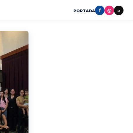
f
◎
⌕
PORTADA