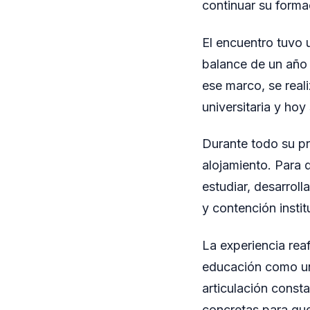
continuar su forma
El encuentro tuvo 
balance de un año 
ese marco, se real
universitaria y ho
Durante todo su p
alojamiento. Para 
estudiar, desarrol
y contención instit
La experiencia reaf
educación como un 
articulación const
concretas para que