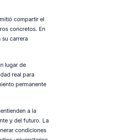
mitió compartir el
gros concretos. En
 su carrera
n lugar de
idad real para
amiento permanente
 entienden a la
te y del futuro. La
enerar condiciones
ios universitarios