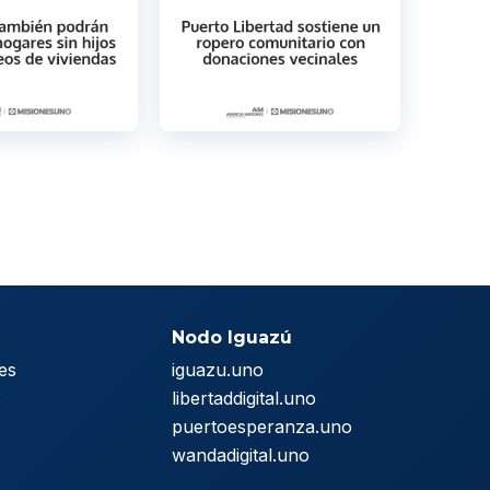
Nodo Iguazú
es
iguazu.uno
s
libertaddigital.uno
puertoesperanza.uno
wandadigital.uno