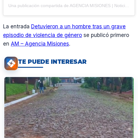
Una publicación compartida de AGENCIA MISIONES | Noticias (@agenciamisiones.uno)
La entrada
Detuvieron a un hombre tras un grave
episodio de violencia de género
se publicó primero
en
AM – Agencia Misiones
.
TE PUEDE INTERESAR