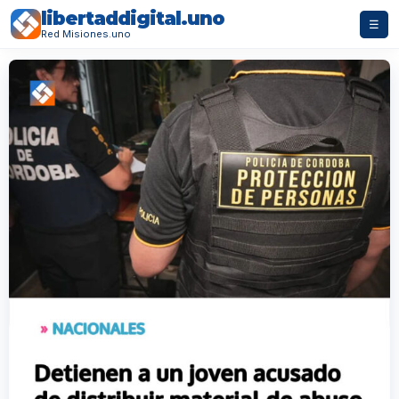
libertaddigital.uno
☰
Red Misiones.uno