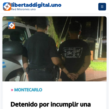
libertaddigital.uno
☰
Red Misiones.uno