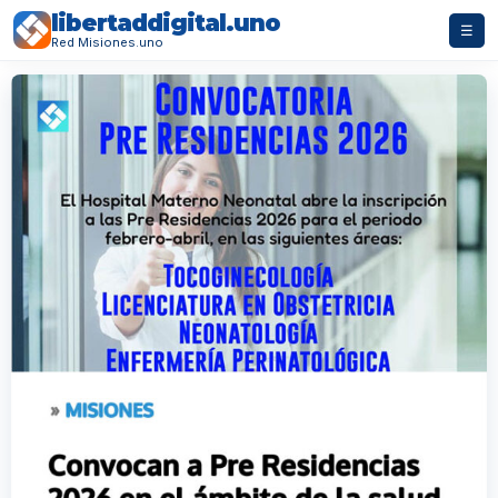
libertaddigital.uno
☰
Red Misiones.uno