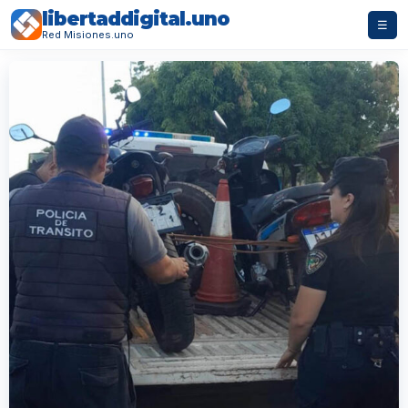
libertaddigital.uno
☰
Red Misiones.uno