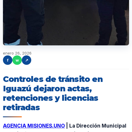
enero 26, 2026
f
w
↗
Controles de tránsito en
Iguazú dejaron actas,
retenciones y licencias
retiradas
AGENCIA MISIONES.UNO
| La Dirección Municipal