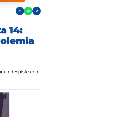
f
w
↗
a 14:
holemia
 un despiste con