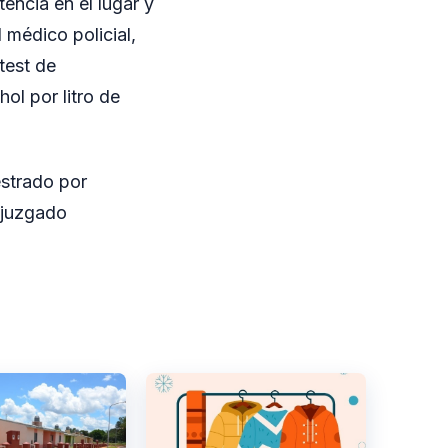
encia en el lugar y
 médico policial,
test de
ol por litro de
estrado por
l juzgado