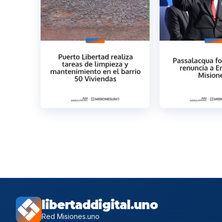
libertaddigital.uno
Red Misiones.uno