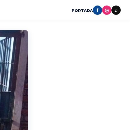
f
◎
⌕
PORTADA