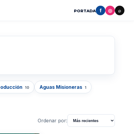
f
◎
⌕
PORTADA
roducción
Aguas Misioneras
10
1
Ordenar por: