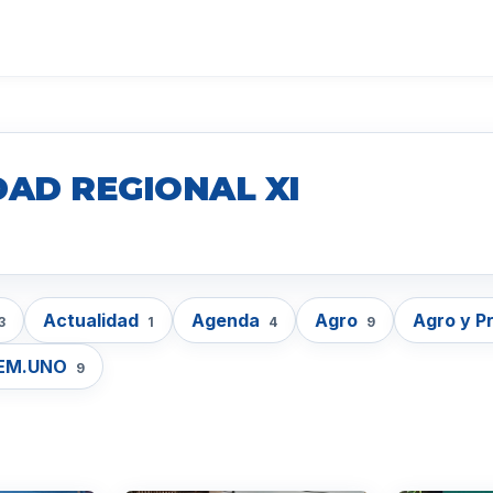
DAD REGIONAL XI
Actualidad
Agenda
Agro
Agro y P
3
1
4
9
EM.UNO
9