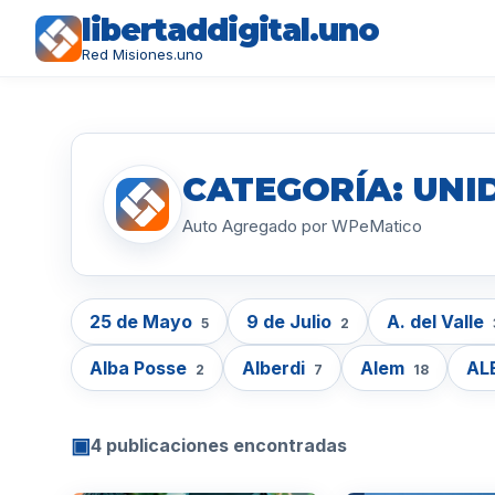
libertaddigital.uno
Red Misiones.uno
CATEGORÍA: UNI
Auto Agregado por WPeMatico
25 de Mayo
9 de Julio
A. del Valle
5
2
Alba Posse
Alberdi
Alem
AL
2
7
18
▣
4 publicaciones encontradas