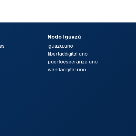
Nodo Iguazú
es
iguazu.uno
s
libertaddigital.uno
puertoesperanza.uno
wandadigital.uno