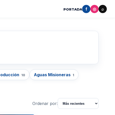
f
◎
⌕
PORTADA
roducción
Aguas Misioneras
10
1
Ordenar por: