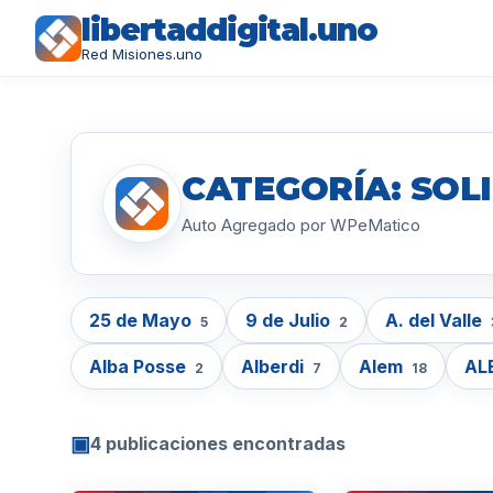
libertaddigital.uno
Red Misiones.uno
CATEGORÍA: SOL
Auto Agregado por WPeMatico
25 de Mayo
9 de Julio
A. del Valle
5
2
Alba Posse
Alberdi
Alem
AL
2
7
18
▣
4 publicaciones encontradas