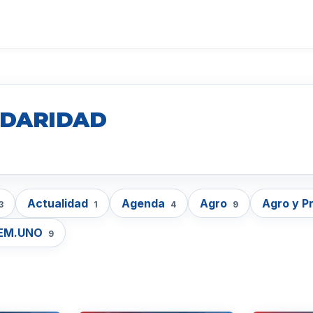
IDARIDAD
Actualidad
Agenda
Agro
Agro y P
3
1
4
9
EM.UNO
9