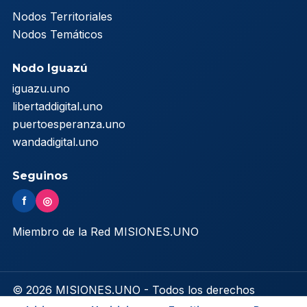
Nodos Territoriales
Nodos Temáticos
Nodo Iguazú
iguazu.uno
libertaddigital.uno
puertoesperanza.uno
wandadigital.uno
Seguinos
f
◎
Miembro de la Red MISIONES.UNO
© 2026 MISIONES.UNO - Todos los derechos
reservados