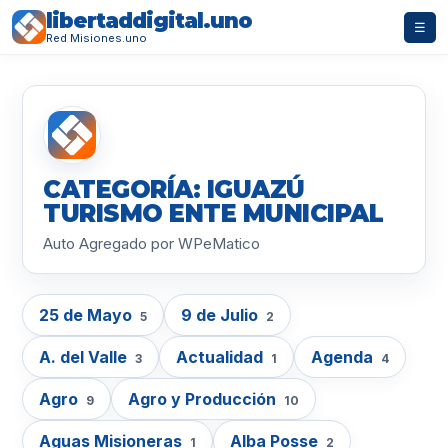
libertaddigital.uno
☰
Red Misiones.uno
CATEGORÍA: IGUAZÚ
TURISMO ENTE MUNICIPAL
Auto Agregado por WPeMatico
25 de Mayo
9 de Julio
5
2
A. del Valle
Actualidad
Agenda
3
1
4
Agro
Agro y Producción
9
10
Aguas Misioneras
Alba Posse
1
2