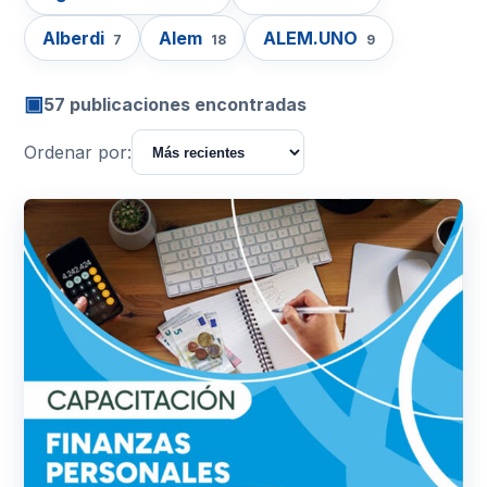
Alberdi
Alem
ALEM.UNO
7
18
9
▣
57 publicaciones encontradas
Ordenar por: