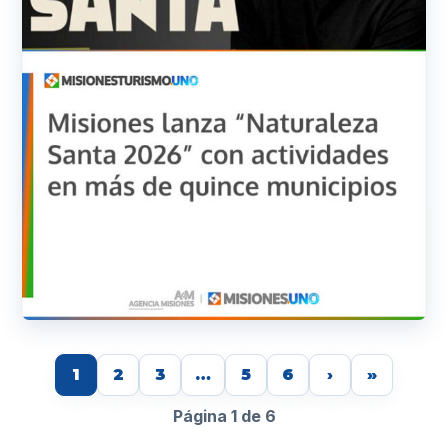
1
2
3
…
5
6
›
»
Página 1 de 6