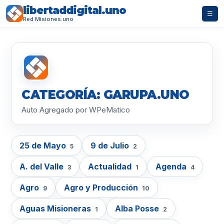
libertaddigital.uno
☰
Red Misiones.uno
CATEGORÍA: GARUPA.UNO
Auto Agregado por WPeMatico
25 de Mayo
9 de Julio
5
2
A. del Valle
Actualidad
Agenda
3
1
4
Agro
Agro y Producción
9
10
Aguas Misioneras
Alba Posse
1
2