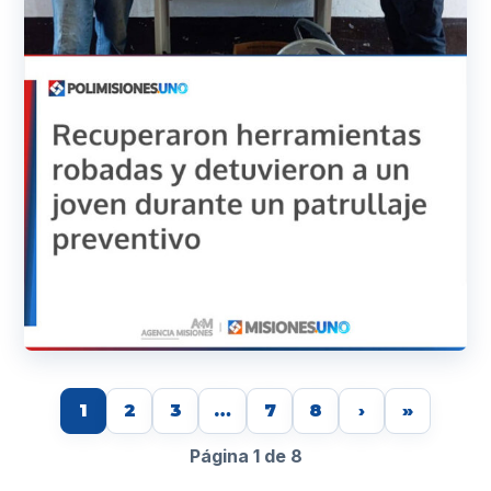
1
2
3
…
7
8
›
»
Página 1 de 8