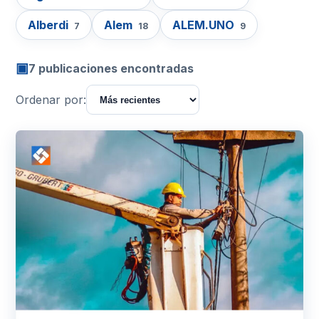
Alberdi
Alem
ALEM.UNO
7
18
9
▣
7 publicaciones encontradas
Ordenar por: