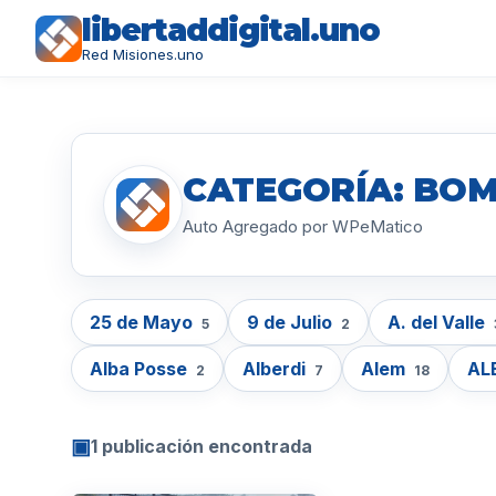
libertaddigital.uno
Red Misiones.uno
CATEGORÍA: BOM
Auto Agregado por WPeMatico
25 de Mayo
9 de Julio
A. del Valle
5
2
Alba Posse
Alberdi
Alem
AL
2
7
18
▣
1 publicación encontrada