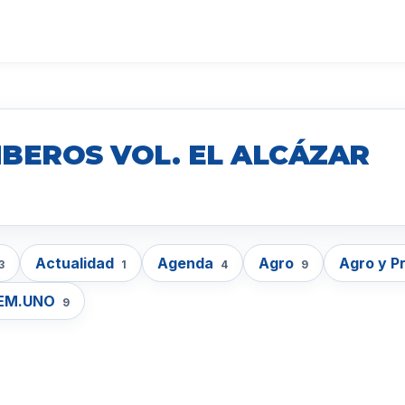
BEROS VOL. EL ALCÁZAR
Actualidad
Agenda
Agro
Agro y P
3
1
4
9
EM.UNO
9