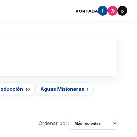
f
◎
⌕
PORTADA
roducción
Aguas Misioneras
10
1
Ordenar por: