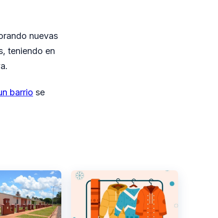
porando nuevas
s, teniendo en
a.
un barrio
se