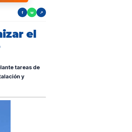
f
w
↗
izar el
o
lante tareas de
talación y