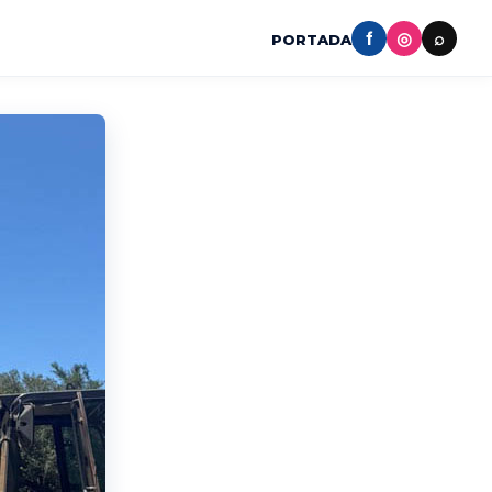
f
◎
⌕
PORTADA