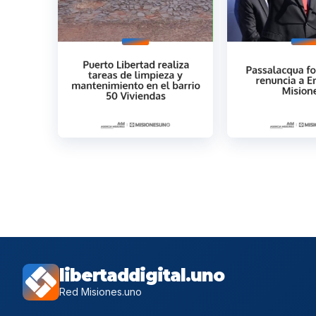
libertaddigital.uno
Red Misiones.uno