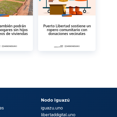
Nodo Iguazú
es
iguazu.uno
s
libertaddigital.uno