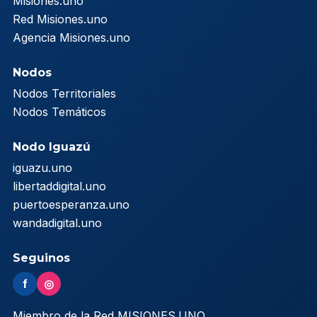
Misiones.uno
Red Misiones.uno
Agencia Misiones.uno
Nodos
Nodos Territoriales
Nodos Temáticos
Nodo Iguazú
iguazu.uno
libertaddigital.uno
puertoesperanza.uno
wandadigital.uno
Seguinos
f
◎
Miembro de la Red MISIONES.UNO