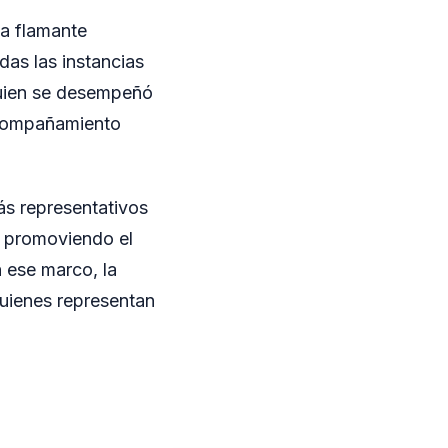
la flamante
as las instancias
quien se desempeñó
acompañamiento
ás representativos
, promoviendo el
n ese marco, la
quienes representan