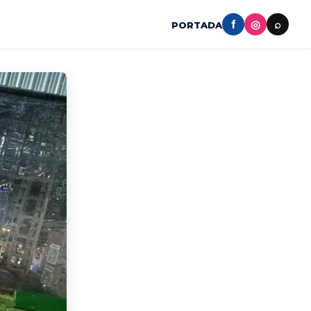
f
◎
⌕
PORTADA