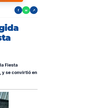
f
w
↗
gida
sta
a Fiesta
 y se convirtió en