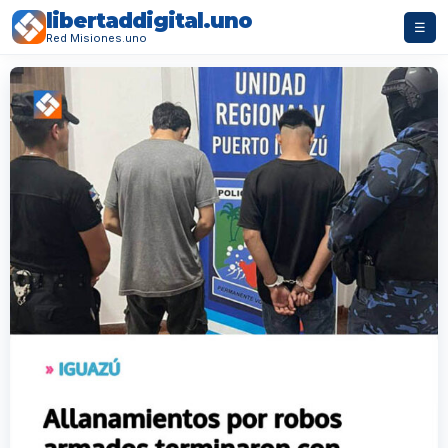
libertaddigital.uno
☰
Red Misiones.uno